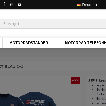
Deutsch
MOTORRADSTÄNDER
MOTORRAD-TELEFONH
RT BLAU 1+1
-42%
SEFIS Stree
bequeme
ein kle
Rücken
kleiner
hochwer