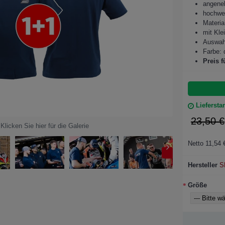
angene
hochwe
Materi
mit Kle
Auswah
Farbe: 
Preis f
Liefersta
23,50 €
Klicken Sie hier für die Galerie
Netto 11,54 
Hersteller
S
Größe