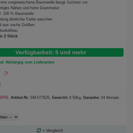
hme vorgewaschene Baumwolle beugt Juckreiz vor
rtiges Nähen und hohe Grammatur
al: 100 % Baumwolle
idung ähnlicher Farbe waschen
l aus sechs Größen
dunkelblau
ür 2 Stück
Verfügbarkeit: 5 und mehr
nd: Abhängig vom Lieferanten
€
EFIS
,
Artikel-Nr.
SM-077625
,
Gewicht:
0.50kg,
Garantie:
24 Monate
+ Vergleich