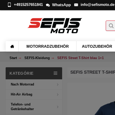
+4915257651841
info@sefismoto.de
WhatsApp
MOTORRADZUBEHÖR
AUTOZUBEHÖR
Start
SEFIS-Kleidung
SEFIS Street T-Shirt blau 1+1
SEFIS STREET T-SHI
KATEGÓRIE
Nach Motorrad
Hit-Air Airbag
Telefon- und
Getränkehalter