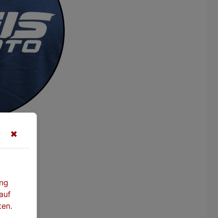
✖
ung
auf
ten.