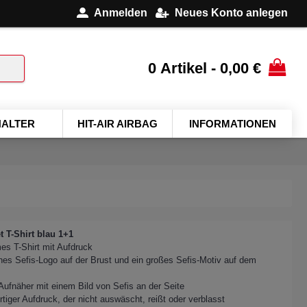
Anmelden
Neues Konto anlegen
0 Artikel - 0,00 €
ALTER
HIT-AIR AIRBAG
INFORMATIONEN
t T-Shirt blau 1+1
s T-Shirt mit Aufdruck
ines Sefis-Logo auf der Brust und ein großes Sefis-Motiv auf dem
 Aufnäher mit einem Bild von Sefis an der Seite
tiger Aufdruck, der nicht auswäscht, reißt oder verblasst