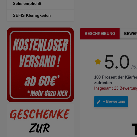
Sefis empfiehlt
SEFIS Kleinigkeiten
BESCHREIBUNG
BEWER
5.0
/5
100 Prozent der Käufe
zufrieden
Insgesamt 23 Bewertun
+ Bewertung