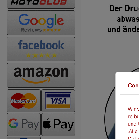
Coo
Wir 
reib
und 
‚All
Deta