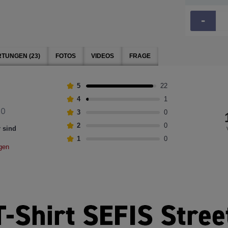
-
TUNGEN (23)
FOTOS
VIDEOS
FRAGE
5
22
4
1
.0
3
0
2
0
r sind
1
0
gen