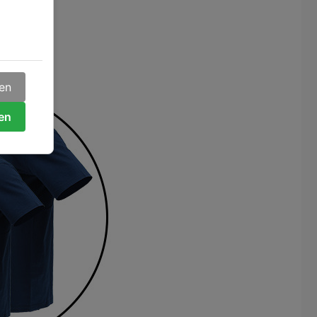
gen
ren