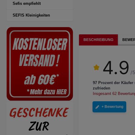
Sefis empfiehlt
SEFIS Kleinigkeiten
BESCHREIBUNG
BEWER
4.9
/5
97 Prozent der Käufer 
zufrieden
Insgesamt 62 Bewertun
+ Bewertung