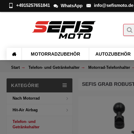
+4915257651841
info@sefismoto.de
WhatsApp
MOTORRADZUBEHÖR
AUTOZUBEHÖR
Start
Telefon- und Getränkehalter
Motorrad-Telefonhalter
SEFIS GRAB ROBUS
KATEGÓRIE
Nach Motorrad
Hit-Air Airbag
Telefon- und
Getränkehalter