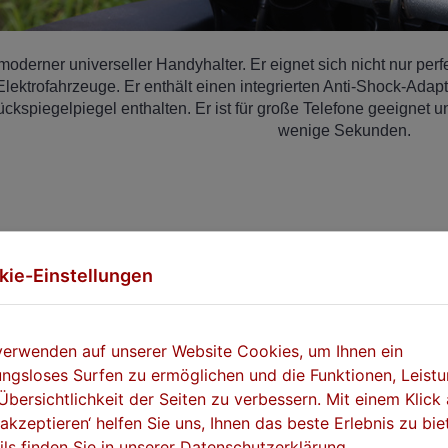
 moderner universeller Handyhalter. Er eignet sich nicht nur perfe
lektrofahrzeuge. Er enthält einen integrierten Anti-Shock-Adap
ckspiegelpiegel enthalten. Er ist für große Telefone geeignet 
wenige Sekunden.
nfach zu bedienen
kie-Einstellungen
erungen, bei denen das Telefon mit einem Rad
tigt werden muss, verwendet die Grab-
verwenden auf unserer Website Cookies, um Ihnen ein
eres System mit oberen Telefonklinken auf
ungsloses Surfen zu ermöglichen und die Funktionen, Leist
 wodurch das Einsetzen und Herausnehmen
Übersichtlichkeit der Seiten zu verbessern. Mit einem Klick 
ige Sekunden
dauert. Der Halt des Telefons
e akzeptieren‘ helfen Sie uns, Ihnen das beste Erlebnis zu bie
 das Telefon an allen Seiten durch Griffe
ils finden Sie in unserer Datenschutzerklärung.