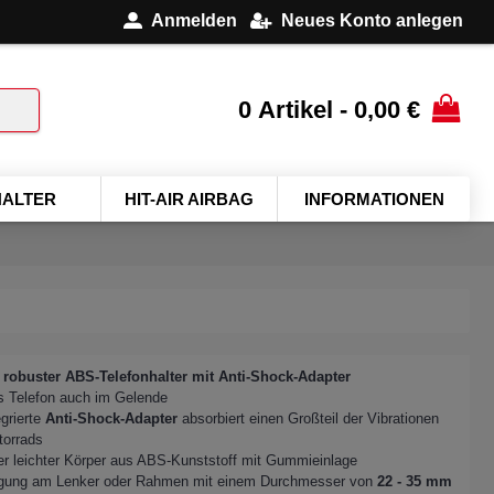
Anmelden
Neues Konto anlegen
0 Artikel - 0,00 €
ALTER
HIT-AIR AIRBAG
INFORMATIONEN
robuster ABS-Telefonhalter mit Anti-Shock-Adapter
s Telefon auch im Gelende
egrierte
Anti-Shock-Adapter
absorbiert einen Großteil der Vibrationen
torrads
r leichter Körper aus ABS-Kunststoff mit Gummieinlage
igung am Lenker oder Rahmen mit einem Durchmesser von
22 - 35 mm