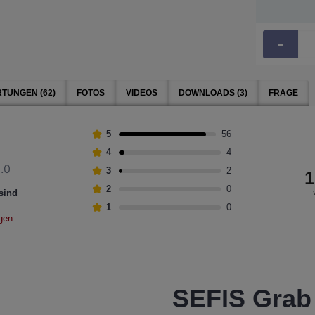
-
TUNGEN (62)
FOTOS
VIDEOS
DOWNLOADS (3)
FRAGE
5
56
4
4
.0
3
2
1
2
0
sind
1
0
gen
SEFIS Grab