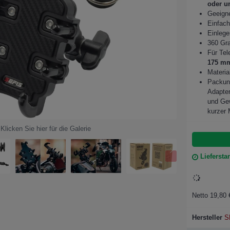
oder u
Geeigne
Einfach
Einleg
360 Gra
Für Tel
175 mm
Materia
Packung
Adapter
und Gew
kurzer
Klicken Sie hier für die Galerie
Liefersta
Netto 19,80 
Hersteller
S