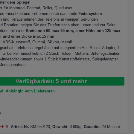
nter dem Spiegel
t für Motorrad, Fahrrad, Roller, Quad usw.
es Einsetzen und Entfernen durch das steife
Federsystem
en und Herausnehmen des Telefons in wenigen Sekunden
d Rotation, neigen Sie das Telefon nach oben, unten und zur Seite
efone mit einer
Breite min 60 max 95 mm, einer Höhe min 125 max
 und einer Dicke max 15 mm
l: ABS-Kunststoff, Gummi, Silikon, Metall
sinhalt: Telefonhaltergehäuse mit integriertem Anti-Shock-Adapter, T-
 für Lenker, einschließlich 2 Stück Hülsen, Muttern, Unterlegscheiben
indeabdeckungen sowie 1 Stück Kunststoffeinsatz, Spiegeladapter,
 Montageaufsatz
Verfügbarkeit: 5 und mehr
nd: Abhängig vom Lieferanten
€
EFIS
,
Artikel-Nr.
SM-050123
,
Gewicht:
0.60kg,
Garantie:
24 Monate