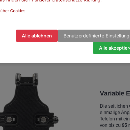
h bei Fahrten im Gelände keine Gefahr besteht,
 über Cookies
Alle ablehnen
Benutzerdefinierte Einstellun
Alle akzeptie
Variable E
Die seitlichen
einmalige Anpa
Telefon mit ei
von bis zu
95