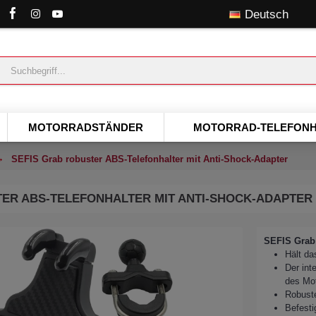
Deutsch
MOTORRADSTÄNDER
MOTORRAD-TELEFONH
SEFIS Grab robuster ABS-Telefonhalter mit Anti-Shock-Adapter
TER ABS-TELEFONHALTER MIT ANTI-SHOCK-ADAPTER
SEFIS Grab 
Hält da
Der int
des Mo
Robuste
Befest