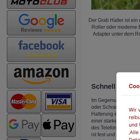
Der Grab Halter ist ein
Roller oder moderne E
Adapter unter dem Rü
Schnell und ei
Coo
Im Gegensatz zu Halt
oder Schrauben befes
Wir 
Halterung ein modern
reib
einer starken Feder,
und 
des Telefons
nur wen
‚All
ist fest und sicher, da
Deta