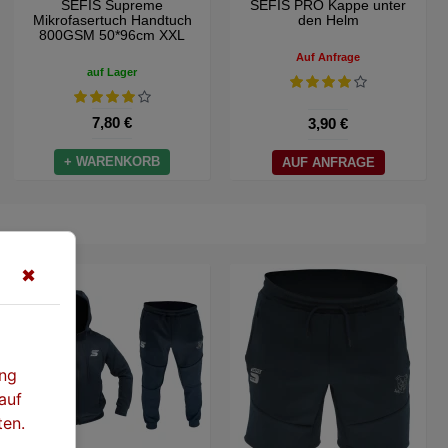
SEFIS Supreme
SEFIS PRO Kappe unter
Mikrofasertuch Handtuch
den Helm
800GSM 50*96cm XXL
Auf Anfrage
auf Lager
7,80 €
3,90 €
+ WARENKORB
AUF ANFRAGE
✖
ung
auf
ten.