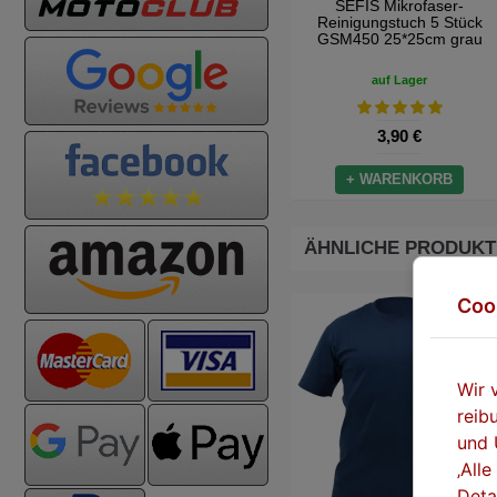
SEFIS Mikrofaser-
Reinigungstuch 5 Stück
GSM450 25*25cm grau
auf Lager
3,90 €
+ WARENKORB
ÄHNLICHE PRODUKT
Coo
Wir 
reib
und 
‚All
Deta