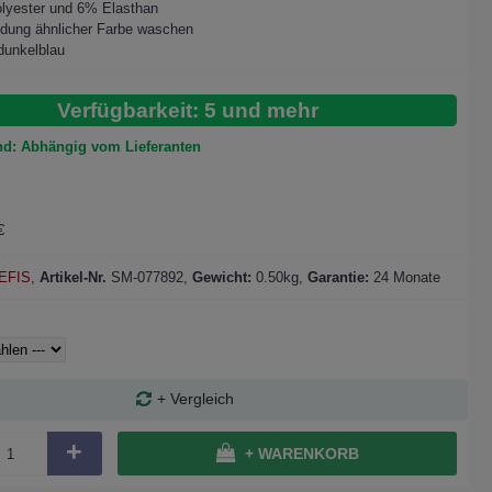
lyester und 6% Elasthan
idung ähnlicher Farbe waschen
dunkelblau
Verfügbarkeit: 5 und mehr
nd: Abhängig vom Lieferanten
€
EFIS
,
Artikel-Nr.
SM-077892
,
Gewicht:
0.50kg,
Garantie:
24 Monate
+ Vergleich
+
+ WARENKORB