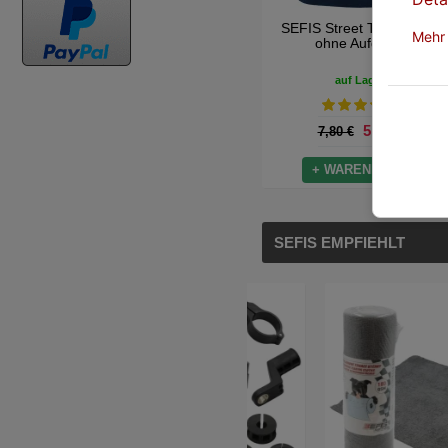
SEFIS Street T-Shirt blau
Mehr
ohne Aufdruck
auf Lager
5,50 €
7,80 €
+ WARENKORB
SEFIS EMPFIEHLT