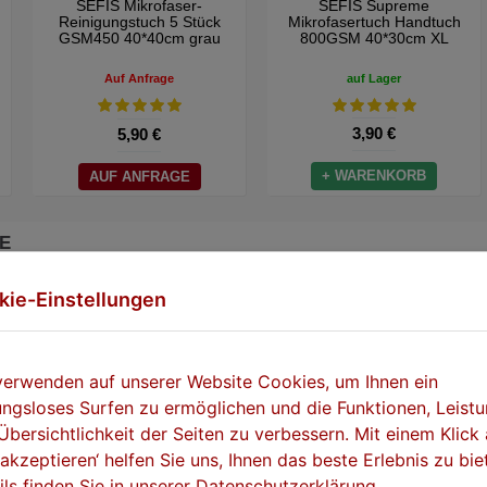
SEFIS Mikrofaser-
SEFIS Supreme
Reinigungstuch 5 Stück
Mikrofasertuch Handtuch
GSM450 40*40cm grau
800GSM 40*30cm XL
Auf Anfrage
auf Lager
3,90 €
5,90 €
+ WARENKORB
AUF ANFRAGE
E
kie-Einstellungen
verwenden auf unserer Website Cookies, um Ihnen ein
ungsloses Surfen zu ermöglichen und die Funktionen, Leist
Übersichtlichkeit der Seiten zu verbessern. Mit einem Klick 
e akzeptieren‘ helfen Sie uns, Ihnen das beste Erlebnis zu bie
ils finden Sie in unserer Datenschutzerklärung.