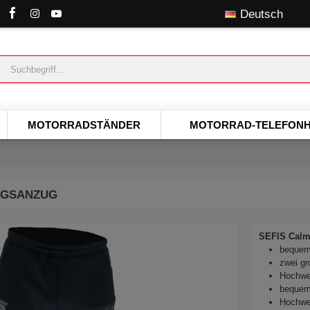
Deutsch
MOTORRADSTÄNDER
MOTORRAD-TELEFONH
INGSANZUG
SEFIS Calm
bequem
zwei g
Hochwer
bequeme
Hochwe