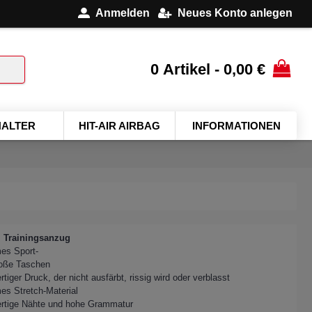
Anmelden
Neues Konto anlegen
0 Artikel - 0,00 €
ALTER
HIT-AIR AIRBAG
INFORMATIONEN
 Trainingsanzug
es Sport-
roße Taschen
tiger Druck, der nicht ausfärbt, rissig wird oder verblasst
s Stretch-Material
rtige Nähte und hohe Grammatur