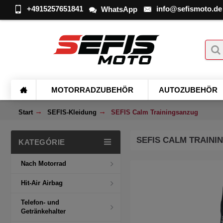
+4915257651841
info@sefismoto.de
WhatsApp
MOTORRADZUBEHÖR
AUTOZUBEHÖR
Start
SEFIS-Kleidung
SEFIS Calm Trainingsanzug
SEFIS CALM TRAIN
KATEGÓRIE
Nach Motorrad
Hit-Air Airbag
Telefon- und
Getränkehalter