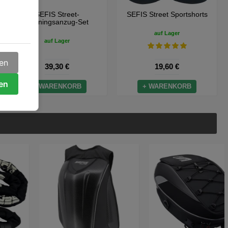
SEFIS Street-
SEFIS Street Sportshorts
Trainingsanzug-Set
auf Lager
auf Lager
gen
39,30 €
19,60 €
ren
+ WARENKORB
+ WARENKORB