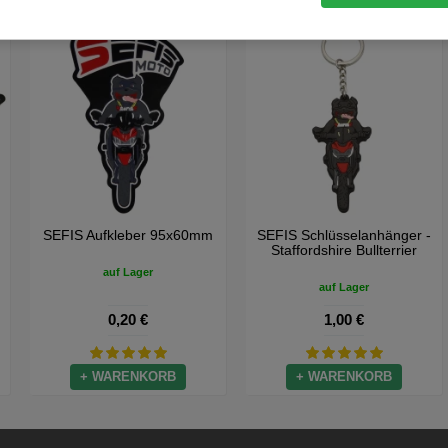
m
SEFIS Aufkleber 95x60mm
SEFIS Schlüsselanhänger -
Staffordshire Bullterrier
auf Lager
auf Lager
0,20 €
1,00 €
+ WARENKORB
+ WARENKORB