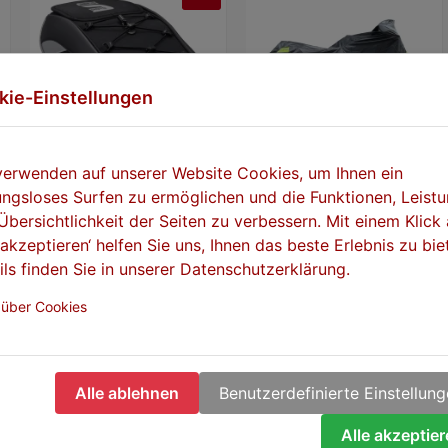
kie-Einstellungen
verwenden auf unserer Website Cookies, um Ihnen ein
SEFIS Mikrofaser-
SEFIS Basic
SEFIS K
ungsloses Surfen zu ermöglichen und die Funktionen, Leist
igungstücher 25 x 25
Motorradschloss mit Alarm
mit 
Übersichtlichkeit der Seiten zu verbessern. Mit einem Klick 
 180 g/m², 20 Stück
e akzeptieren‘ helfen Sie uns, Ihnen das beste Erlebnis zu bie
auf Lager
auf Lager
ils finden Sie in unserer Datenschutzerklärung.
5,90 €
23,60 €
 über Cookies
+ WARENKORB
+ WARENKORB
+
Alle ablehnen
Benutzerdefinierte Einstellun
Alle akzeptie