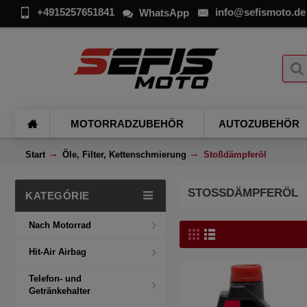
+4915257651841
info@sefismoto.de
WhatsApp
MOTORRADZUBEHÖR
AUTOZUBEHÖR
Start
Öle, Filter, Kettenschmierung
Stoßdämpferöl
STOSSDÄMPFERÖL
KATEGÓRIE
Nach Motorrad
Hit-Air Airbag
Telefon- und
Getränkehalter